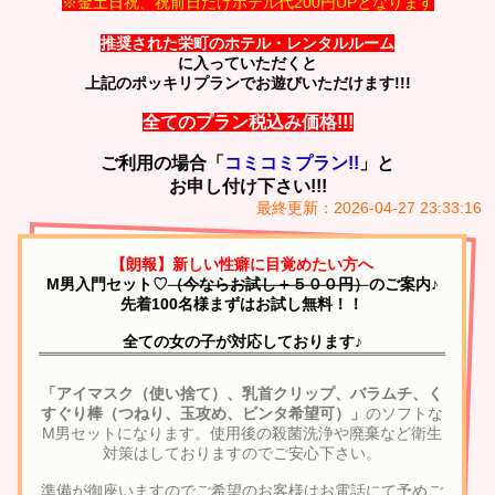
※金土日祝、祝前日だけホテル代200円UPとなります
推奨された栄町のホテル・レンタルルーム
に入っていただくと
上記のポッキリプランでお遊びいただけます!!!
全てのプラン税込み価格!!!
ご利用の場合「
コミコミプラン!!
」と
お申し付け下さい!!!
最終更新：2026-04-27 23:33:16
【朗報】新しい性癖に目覚めたい方へ
M男入門セット♡
（今ならお試し＋５００円）
のご案内♪
先着100名様まずはお試し無料！！
全ての女の子が対応しております♪
「アイマスク（使い捨て）、乳首クリップ、バラムチ、く
すぐり棒（つねり、玉攻め、ビンタ希望可）」
のソフトな
M男セットになります。使用後の殺菌洗浄や廃棄など衛生
対策はしておりますのでご安心下さい。
準備が御座いますのでご希望のお客様はお電話にて予めご