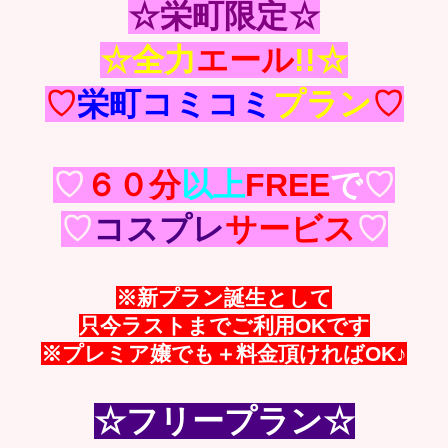
☆栄町限定☆
☆全力
エール
!!☆
♡
栄町コミコミ
プラン
♡
♡
６０分
以上
FREE
で
♡
♡
コスプレ
サービス
♡
※新プラン誕生として
只今ラストまでご利用OKです
※プレミア嬢でも＋料金頂ければOK♪
☆フリープラン☆