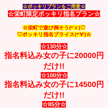
☆ポッキリプランをご用意
☆
☆栄町限定ポッキリ指名プラン☆
☆栄町で遊び倒そう(*´з`)♡
♡ポッキリ指名プライス(*‘∀‘)☆
☆13
0分
☆
指名料込み女の子に20000円
だけ!!
☆10
0分
☆
指名料込み女の子に14500円
だけ!!
☆85
分
☆