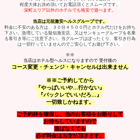
程度大体お決め頂いてお電話頂くとスムーズです。
栄町エリア以外の
ホテルで
も格安で遊べます。
当店は元祖激安ヘルスグループです。
料金に不安のある方は、３０分４５００円とホテル代だけをお持ち
下さい。急増している疑似激安店、又はサンキューグループを名乗
る客引き等にご注意下さい。当グループはぼったくり、客引き行為
は一切行っていませんのでご安心してお遊び下さい。
※※
当店はホテル型ヘルスになりますので 受付後の
コース変更・チェンジ・キャンセルは出来ません
※※ご予約してから
『やっぱいいや…行かない』
『バックレでいいだろ…』
一切致しかねます。
ご予約枠を確保し、他のお客様をお断りして
お待ちしていますので
遊ばなくても
必ず料金はお支払頂きます。