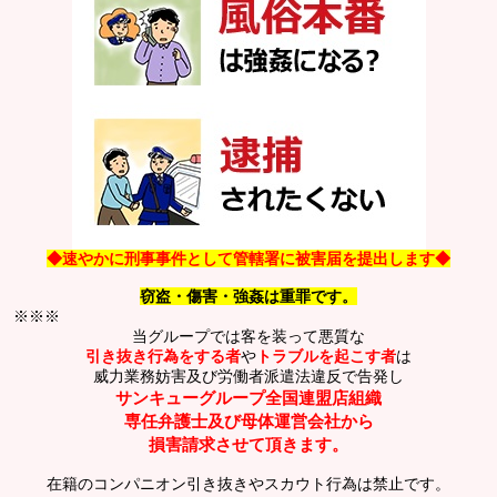
◆速やかに刑事事件として管轄署に被害届を提出します◆
窃盗・傷害・強姦は重罪です。
※※※
当グループでは客を装って悪質な
引き抜き行為をする者
や
トラブルを起こす者
は
威力業務妨害及び労働者派遣法違反で告発し
サンキューグループ全国連盟店組織
専任弁護士及び母体運営会社から
損害請求させて頂きます。
在籍のコンパニオン引き抜きやスカウト行為は禁止です。