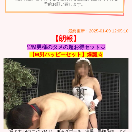
予約お願い致します。
最終更新：2025-01-09 12:05:10
【朗報】
♡M男様のタメの超お得セット♡
【M男ハッピーセット】爆誕☆
「逆アナル(ペニバンM,L)、ギャグボール、浣腸、手枷足枷、アイ