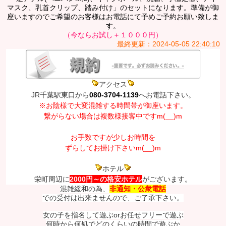
マスク、乳首クリップ、踏み付け」のセットになります。準備が御
座いますのでご希望のお客様はお電話にて予めご予約お願い致しま
す。
（今ならお試し＋１０００円）
最終更新：2024-05-05 22:40:10
アクセス
JR千葉駅東口から
080-3704-1139
へお電話下さい。
※お陰様で大変混雑する時間帯が御座います。
繋がらない場合は複数様接客中ですm(__)m
お手数ですが少しお時間を
ずらしてお掛け下さいm(__)m
ホテル
栄町周辺に
2000円～の格安ホテル
がございます。
混雑緩和の為、
非通知・公衆電話
での受付は出来ませんので、ご了承下さい。
女の子を指名して遊ぶorお任せフリーで遊ぶ
何時から何処でどのくらいの時間で遊ぶか