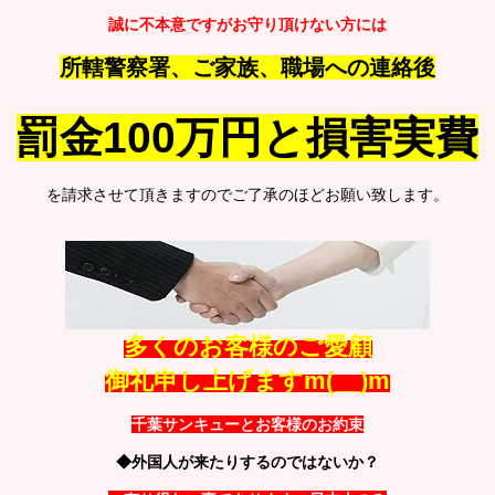
誠に不本意ですがお守り頂けない方には
所轄警察署、ご家族、職場への連絡後
罰金10
0万円と損害実費
を請求させて頂きますのでご了承のほどお願い致します。
多くのお客様のご愛顧
御礼申し上げますm(__)m
千葉サンキューとお客様のお約束
◆外国人が来たりするのではないか？