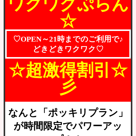
ワクワクぷらん
☆
♡OPEN～21時までのご利用で♪
どきどきワクワク♡
☆超激得割引☆
彡
なんと「ポッキリプラン」
が時間限定で
パワーアッ