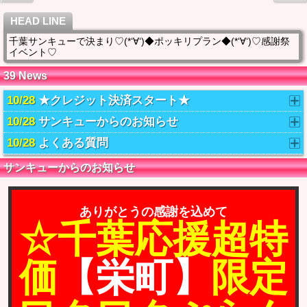
HEAD LINE
祭
酒池肉林☆スペシャル回転コース☆大好評♡安い♡お得♡( *´艸｀)
働
ン
39 News
10/28
★クレジット決済スタート★
10/28
サンキューからのお知らせ
10/28
よくある質問
サンキューからのお知らせ
ありがとうの感謝を込めて
☆千葉応援超特
価
【栄町】
限定